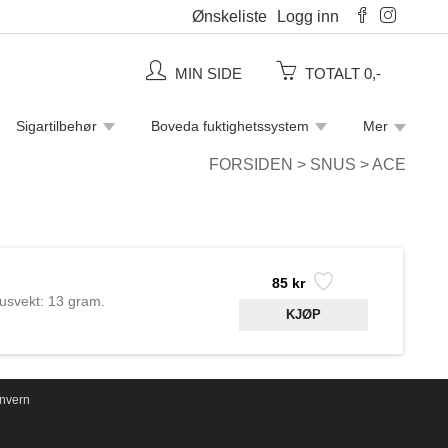
Ønskeliste
Logg inn
MIN SIDE
TOTALT 0,-
Sigartilbehør
Boveda fuktighetssystem
Mer
Piperensere
Rulletobakk
Sigaretter
FORSIDEN
>
SNUS
>
ACE
85 kr
nusvekt: 13 gram.
nvern