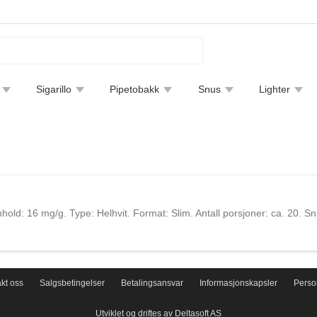
Sigarillo
Pipetobakk
Snus
Lighter
tfjerning
Bøker
Endre leveringsmetode
Sigarguide
nhold: 16 mg/g. Type: Helhvit. Format: Slim. Antall porsjoner: ca. 20. S
kt oss
Salgsbetingelser
Betalingsansvar
Informasjonskapsler
Perso
Utviklet og driftes av Deltasoft AS