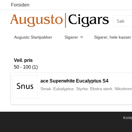
Forsiden
Augusto Startpakker
Sigarer
Sigarer, hele kasser
Humidorer
Kaffe
Piper
Pipetilbehør
Luk
Sigarettilbehør
Veil. pris
50 - 100 (1)
ace Superwhite Eucalyptus S4
Smak: Eukalyptus. Styrke: Ekstra sterk. Nikotinin
Konta