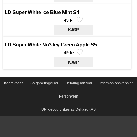
LD Super White Ice Blue Mint S4
49 kr
LD Super White No3 Icy Green Apple S5
49 kr
Kontakt oss
Salgsbetingelser
Betalingsansvar
Informasjonskapsler
Personvern
Utviklet og driftes av Deltasoft AS