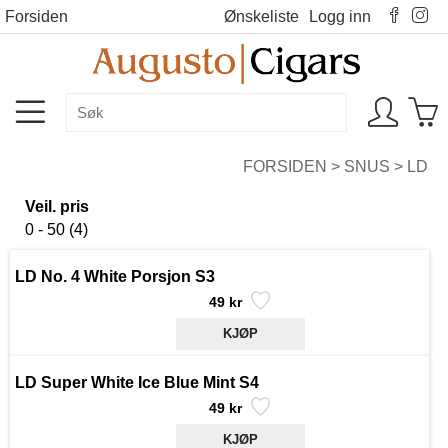
Forsiden
Ønskeliste
Logg inn
FORSIDEN
>
SNUS
>
LD
Veil. pris
0 - 50 (4)
LD No. 4 White Porsjon S3
49 kr
LD Super White Ice Blue Mint S4
49 kr