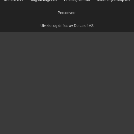
Kontakt oss
Salgsbetingelser
Betalingsansvar
Informasjonskapsler
Personvern
Utviklet og driftes av Deltasoft AS