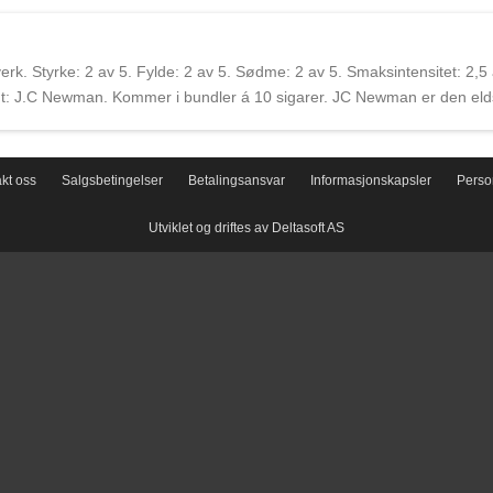
lius Caeser Newman. I dag er JC Newman styrt av tredje generasjons s
ragua og Dominikanske Republikk, men de har fortsatt opprettholdt noe
erk. Styrke: 2 av 5. Fylde: 2 av 5. Sødme: 2 av 5. Smaksintensitet: 2,5
: J.C Newman. Kommer i bundler á 10 sigarer. JC Newman er den elds
lius Caeser Newman. I dag er JC Newman styrt av tredje generasjons s
ragua og Dominikanske Republikk, men de har fortsatt opprettholdt noe
kt oss
Salgsbetingelser
Betalingsansvar
Informasjonskapsler
Perso
Utviklet og driftes av Deltasoft AS