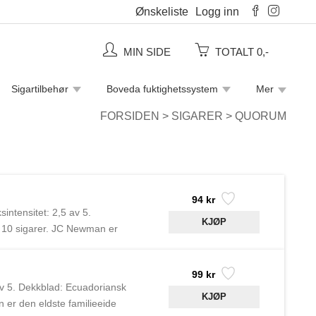
Ønskeliste
Logg inn
MIN SIDE
TOTALT 0,-
Sigartilbehør
Boveda fuktighetssystem
Mer
Piperensere
Rulletobakk
Sigaretter
FORSIDEN
>
SIGARER
>
QUORUM
94 kr
intensitet: 2,5 av 5.
 10 sigarer. JC Newman er
v tredje generasjons sønnene
opprettholdt noe produksjon i
99 kr
 av 5. Dekkblad: Ecuadoriansk
er den eldste familieeide