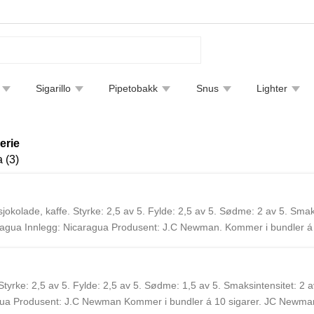
Sigarillo
Pipetobakk
Snus
Lighter
tfjerning
Bøker
Endre leveringsmetode
Sigarguide
erie
 (3)
jokolade, kaffe. Styrke: 2,5 av 5. Fylde: 2,5 av 5. Sødme: 2 av 5. Smaks
agua Innlegg: Nicaragua Produsent: J.C Newman. Kommer i bundler á
grunnlagt i 1895 av Julius Caeser Newman. I dag er JC Newman styrt a
rodusert i Nicaragua og Dominikanske Republikk, men de har fortsatt 
Styrke: 2,5 av 5. Fylde: 2,5 av 5. Sødme: 1,5 av 5. Smaksintensitet: 2
ua Produsent: J.C Newman Kommer i bundler á 10 sigarer. JC Newman 