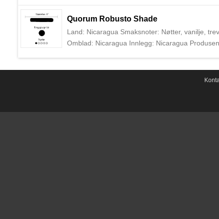
sigarprodusenten i USA, grunnlagt i 1895 av Ju
Newman. Sigarene deres er i dag produsert i Nica
Quorum Robusto Shade
Tampa, USA.
Land: Nicaragua Smaksnoter: Nøtter, vanilje, trev
Omblad: Nicaragua Innlegg: Nicaragua Produsent
sigarprodusenten i USA, grunnlagt i 1895 av Ju
Newman. Sigarene deres er i dag produsert i Nica
Tampa, USA.
Konta