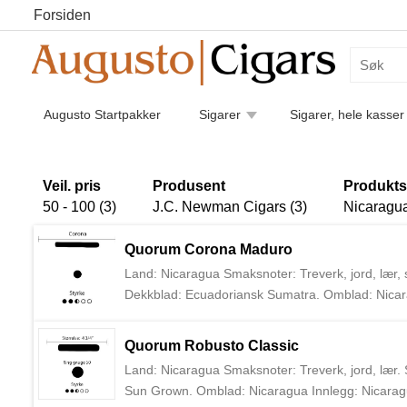
Forsiden
Augusto Startpakker
Sigarer
Sigarer, hele kasser
Humidorer
Kaffe
Piper
Pipetilbehør
Luk
Sigarettilbehør
Veil. pris
Produsent
Produkts
50 - 100 (3)
J.C. Newman Cigars (3)
Nicaragua
Quorum Corona Maduro
Land: Nicaragua Smaksnoter: Treverk, jord, lær, s
Dekkblad: Ecuadoriansk Sumatra. Omblad: Nicar
den eldste familieeide sigarprodusenten i USA, 
Eric og Bobby Newman. Sigarene deres er i dag p
Quorum Robusto Classic
deres fabrikk i Tampa, USA.
Land: Nicaragua Smaksnoter: Treverk, jord, lær. 
Sun Grown. Omblad: Nicaragua Innlegg: Nicarag