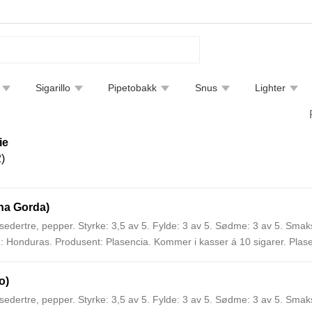
Sigarillo
Pipetobakk
Snus
Lighter
tfjerning
Bøker
Endre leveringsmetode
Sigarguide
ie
)
na Gorda)
edertre, pepper. Styrke: 3,5 av 5. Fylde: 3 av 5. Sødme: 3 av 5. Smaksi
Honduras. Produsent: Plasencia. Kommer i kasser á 10 sigarer. Plasen
 verden. Produksjonen startet i Vuelta Abajo området av Cuba i 1865 a
icaragua og Honduras. I dag drives produksjonen av far og sønn Nestor S
o)
edertre, pepper. Styrke: 3,5 av 5. Fylde: 3 av 5. Sødme: 3 av 5. Smaksi