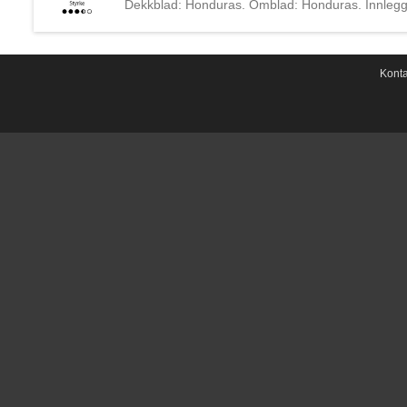
Dekkblad: Honduras. Omblad: Honduras. Innlegg: 
største og eldste produsentene av sigartobakk i
har senere flyttet sin hovedproduksjon over til N
generasjon Plasencia.
Konta