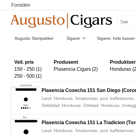
Forsiden
Augusto Startpakker
Sigarer
Sigarer, hele kasser
Humidorer
Kaffe
Piper
Pipetilbehør
Luk
Sigarettilbehør
Veil. pris
Produsent
Produktser
150 - 250 (1)
Plasencia Cigars (2)
Honduras (2
250 - 500 (1)
Plasencia Cosecha 151 San Diego (Coro
Land: Honduras. Smaksnoter: jord, kaffebønner, s
Dekkblad: Honduras. Omblad: Honduras. Innlegg: 
største og eldste produsentene av sigartobakk i
har senere flyttet sin hovedproduksjon over til N
Plasencia Cosecha 151 La Tradicion (Tor
generasjon Plasencia.
Land: Honduras. Smaksnoter: jord, kaffebønner, s