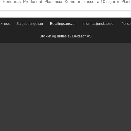
Honduras. Produsent: Plasencia. Kommer i kasser á 10 sigarer. Plasen
 verden. Produksjonen startet i Vuelta Abajo området av Cuba i 1865 a
icaragua og Honduras. I dag drives produksjonen av far og sønn Nestor S
kt oss
Salgsbetingelser
Betalingsansvar
Informasjonskapsler
Perso
Utviklet og driftes av Deltasoft AS