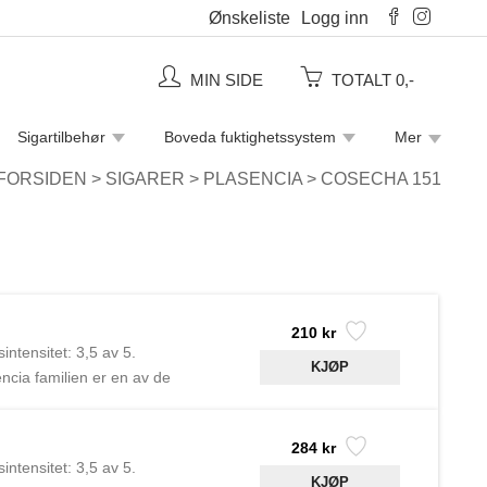
Ønskeliste
Logg inn
MIN SIDE
TOTALT 0,-
Sigartilbehør
Boveda fuktighetssystem
Mer
Piperensere
Rulletobakk
Sigaretter
FORSIDEN
>
SIGARER
>
PLASENCIA
>
COSECHA 151
210 kr
ntensitet: 3,5 av 5.
cia familien er en av de
v Don Eduardo Plasencia, og
r. og Nestor Jr. - 4. og 5.
284 kr
ntensitet: 3,5 av 5.