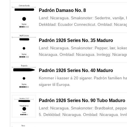
til José Padrón, grunnlegeren av Padrón. Padrón f
Padrón sigarer til Europa.
Padrón Damaso No. 8
Land: Nicaragua. Smaksnoter: Sedertre, vanilje, h
Dekkblad: Ecuador Connecticut. Omblad: Nicarag
Padrón familien fra Spania til Cuba på 1800 talle
Augusto Cigars var de første til å importere Padró
Padrón 1926 Series No. 35 Maduro
Land: Nicaragua. Smaksnoter: Pepper, lær, kokesj
Nicaragua. Omblad: Nicaragua. Innlegg: Nicaragu
1964 i Nicaragua. Augusto Cigars var de første ti
Padrón 1926 Series No. 40 Maduro
Kommer i kasser á 20 sigarer. Padrón familien ha
sigarer til Europa.
Padrón 1926 Series No. 90 Tubo Maduro
Land: Nicaragua. Smaksnoter: Brødbakst, pepper, 
5. Dekkblad: Nicaragua. Omblad: Nicaragua. Innl
dagen til José Padrón. No. 90 kommer i tubos og 