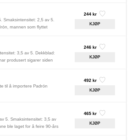
ar de første til å importere
244 kr
. Smaksintensitet: 2,5 av 5.
rón, mannen som flyttet
siden 1964 i Nicaragua.
246 kr
ensitet: 3,5 av 5. Dekkblad:
ar produsert sigarer siden
492 kr
e til å importere Padrón
465 kr
av 5. Smaksintensitet: 3,5 av
 ble laget for å feire 90-års
 i Nicaragua. Augusto Cigars