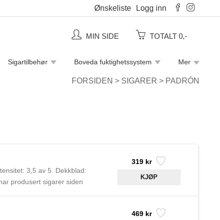
Ønskeliste
Logg inn
MIN SIDE
TOTALT 0,-
Sigartilbehør
Boveda fuktighetssystem
Mer
Piperensere
Rulletobakk
Sigaretter
FORSIDEN
>
SIGARER
>
PADRÓN
319 kr
ensitet: 3,5 av 5. Dekkblad:
ar produsert sigarer siden
469 kr