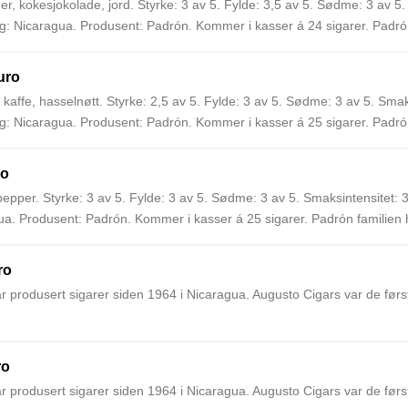
, kokesjokolade, jord. Styrke: 3 av 5. Fylde: 3,5 av 5. Sødme: 3 av 5. 
: Nicaragua. Produsent: Padrón. Kommer i kasser á 24 sigarer. Padrón
 de første til å importere Padrón sigarer til Europa.
uro
ffe, hasselnøtt. Styrke: 2,5 av 5. Fylde: 3 av 5. Sødme: 3 av 5. Smaks
: Nicaragua. Produsent: Padrón. Kommer i kasser á 25 sigarer. Padrón
 de første til å importere Padrón sigarer til Europa.
ro
pper. Styrke: 3 av 5. Fylde: 3 av 5. Sødme: 3 av 5. Smaksintensitet: 3
a. Produsent: Padrón. Kommer i kasser á 25 sigarer. Padrón familien h
l å importere Padrón sigarer til Europa.
ro
r produsert sigarer siden 1964 i Nicaragua. Augusto Cigars var de først
ro
r produsert sigarer siden 1964 i Nicaragua. Augusto Cigars var de først