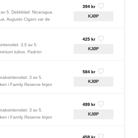
394 kr
 av 5. Dekkblad: Nicaragua.
ua. Augusto Cigars var de
425 kr
tensitet: 3,5 av 5.
uminium tubos. Padrón
opa.
584 kr
aksintensitet: 3 av 5.
en i Family Reserve linjen
Cigars var de første til å
499 kr
aksintensitet: 3 av 5.
en i Family Reserve linjen
Cigars var de første til å
458 kr