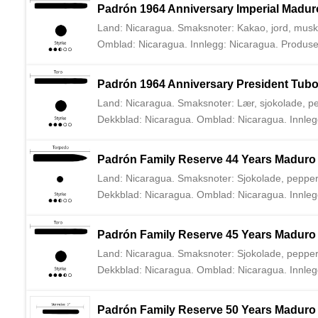
var de første til å importere Padrón sigarer til Eu
Padrón 1964 Anniversary Imperial Madur
Land: Nicaragua. Smaksnoter: Kakao, jord, muskat
Omblad: Nicaragua. Innlegg: Nicaragua. Produsen
første til å importere Padrón sigarer til Europa.
Padrón 1964 Anniversary President Tub
Land: Nicaragua. Smaksnoter: Lær, sjokolade, pep
Dekkblad: Nicaragua. Omblad: Nicaragua. Innleg
familien har produsert sigarer siden 1964 i Nicara
Padrón Family Reserve 44 Years Maduro
Land: Nicaragua. Smaksnoter: Sjokolade, pepper, t
Dekkblad: Nicaragua. Omblad: Nicaragua. Innlegg
har vært lagret i minimum 10 år før sigaren rulles
importere Padrón sigarer til Europa.
Padrón Family Reserve 45 Years Maduro
Land: Nicaragua. Smaksnoter: Sjokolade, pepper, t
Dekkblad: Nicaragua. Omblad: Nicaragua. Innlegg
har vært lagret i minimum 10 år før sigaren rulles
importere Padrón sigarer til Europa.
Padrón Family Reserve 50 Years Maduro