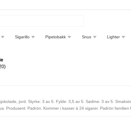
Sigarillo
Pipetobakk
Snus
Lighter
tfjerning
Bøker
Endre leveringsmetode
Sigarguide
ie
20)
okolade, jord. Styrke: 3 av 5. Fylde: 3,5 av 5. Sødme: 3 av 5. Smaksint
a. Produsent: Padrón. Kommer i kasser á 24 sigarer. Padrón familien h
l å importere Padrón sigarer til Europa.