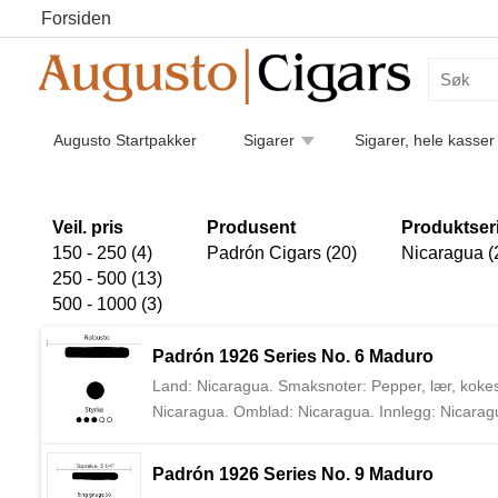
Forsiden
Augusto Startpakker
Sigarer
Sigarer, hele kasser
Humidorer
Kaffe
Piper
Pipetilbehør
Luk
Sigarettilbehør
Veil. pris
Produsent
Produktser
150 - 250 (4)
Padrón Cigars (20)
Nicaragua (
250 - 500 (13)
500 - 1000 (3)
Padrón 1926 Series No. 6 Maduro
Land: Nicaragua. Smaksnoter: Pepper, lær, kokesj
Nicaragua. Omblad: Nicaragua. Innlegg: Nicaragu
1964 i Nicaragua. Augusto Cigars var de første ti
Padrón 1926 Series No. 9 Maduro