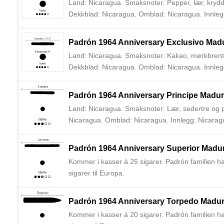
Land: Nicaragua. Smaksnoter: Pepper, lær, krydder
Dekkblad: Nicaragua. Omblad: Nicaragua. Innlegg
sigarer siden 1964 i Nicaragua. Augusto Cigars var
Padrón 1964 Anniversary Exclusivo Mad
Land: Nicaragua. Smaksnoter: Kakao, mørkbrent ka
Dekkblad: Nicaragua. Omblad: Nicaragua. Innlegg
sigarer siden 1964 i Nicaragua. Augusto Cigars var
Padrón 1964 Anniversary Principe Madu
Land: Nicaragua. Smaksnoter: Lær, sedertre og pe
Nicaragua. Omblad: Nicaragua. Innlegg: Nicaragu
1964 i Nicaragua. Augusto Cigars var de første ti
Padrón 1964 Anniversary Superior Madu
Kommer i kasser á 25 sigarer. Padrón familien ha
sigarer til Europa.
Padrón 1964 Anniversary Torpedo Madu
Kommer i kasser á 20 sigarer. Padrón familien ha