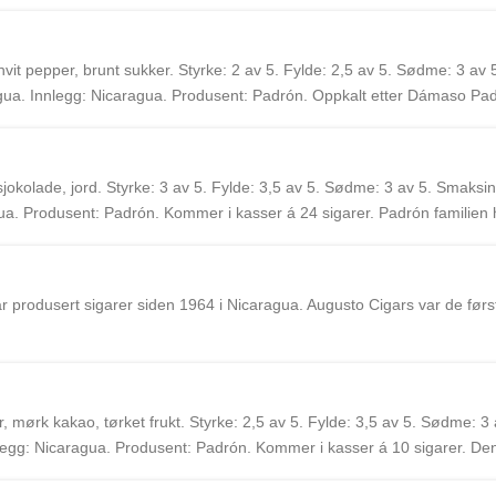
amilien har produsert sigarer siden 1964 i Nicaragua. Augusto Cigars v
vit pepper, brunt sukker. Styrke: 2 av 5. Fylde: 2,5 av 5. Sødme: 3 av 5
ua. Innlegg: Nicaragua. Produsent: Padrón. Oppkalt etter Dámaso Pad
t. Kommer i kasser á 20 sigarer. Padrón familien har produsert sigarer 
n sigarer til Europa.
okolade, jord. Styrke: 3 av 5. Fylde: 3,5 av 5. Sødme: 3 av 5. Smaksint
a. Produsent: Padrón. Kommer i kasser á 24 sigarer. Padrón familien h
l å importere Padrón sigarer til Europa.
r produsert sigarer siden 1964 i Nicaragua. Augusto Cigars var de først
mørk kakao, tørket frukt. Styrke: 2,5 av 5. Fylde: 3,5 av 5. Sødme: 3 
egg: Nicaragua. Produsent: Padrón. Kommer i kasser á 10 sigarer. Denne
er ikke bokspresset. Padrón familien har produsert sigarer siden 1964