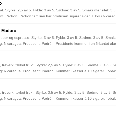
ropa.
o
. Styrke: 2,5 av 5. Fylde: 3 av 5. Sødme: 3 av 5. Smaksintensitet: 3,5
t: Padrón. Padrón familien har produsert sigarer siden 1964 i Nicarag
o Maduro
per og espresso. Styrke: 3 av 5. Fylde: 3 av 5. Sødme: 3 av 5. Smaksin
g: Nicaragua. Produsent: Padrón. Presidente kommer i en firkantet al
gua. Augusto Cigars var de første til å importere Padrón sigarer til Eur
reverk, tørket frukt. Styrke: 2,5 av 5. Fylde: 3 av 5. Sødme: 3 av 5. Sm
: Nicaragua. Produsent: Padrón. Kommer i kasser á 10 sigarer. Tobakk
. Padrón familien har produsert sigarer siden 1964 i Nicaragua. Augusto 
reverk, tørket frukt. Styrke: 3,5 av 5. Fylde: 3 av 5. Sødme: 3 av 5. Sm
: Nicaragua. Produsent: Padrón. Kommer i kasser á 10 sigarer. Tobakk
. Padrón familien har produsert sigarer siden 1964 i Nicaragua. Augusto 