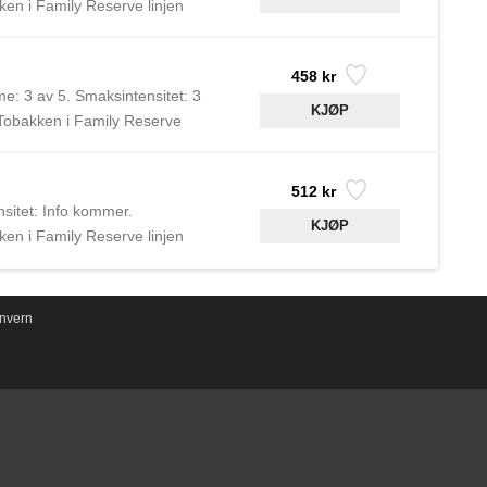
en i Family Reserve linjen
Cigars var de første til å
458 kr
me: 3 av 5. Smaksintensitet: 3
 Tobakken i Family Reserve
ugusto Cigars var de første til
512 kr
sitet: Info kommer.
en i Family Reserve linjen
Cigars var de første til å
nvern