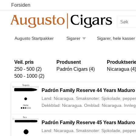
Forsiden
Augusto Startpakker
Sigarer
Sigarer, hele kasser
Humidorer
Kaffe
Piper
Pipetilbehør
Luk
Sigarettilbehør
Veil. pris
Produsent
Produktseri
250 - 500 (2)
Padrón Cigars (4)
Nicaragua (4
500 - 1000 (2)
Padrón Family Reserve 44 Years Maduro
Land: Nicaragua. Smaksnoter: Sjokolade, pepper, t
Dekkblad: Nicaragua. Omblad: Nicaragua. Innlegg
har vært lagret i minimum 10 år før sigaren rulles
importere Padrón sigarer til Europa.
Padrón Family Reserve 45 Years Maduro
Land: Nicaragua. Smaksnoter: Sjokolade, pepper, t