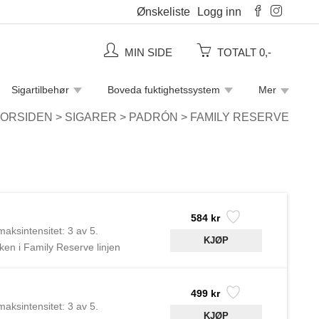
Ønskeliste
Logg inn
MIN SIDE
TOTALT 0,-
Sigartilbehør
Boveda fuktighetssystem
Mer
Piperensere
Rulletobakk
Sigaretter
FORSIDEN
>
SIGARER
>
PADRÓN
>
FAMILY RESERVE
584 kr
aksintensitet: 3 av 5.
en i Family Reserve linjen
Cigars var de første til å
499 kr
aksintensitet: 3 av 5.