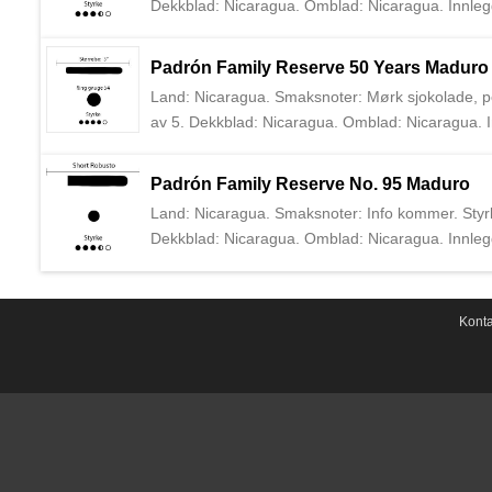
Dekkblad: Nicaragua. Omblad: Nicaragua. Innlegg
har vært lagret i minimum 10 år før sigaren rulles
importere Padrón sigarer til Europa.
Padrón Family Reserve 50 Years Maduro
Land: Nicaragua. Smaksnoter: Mørk sjokolade, pepp
av 5. Dekkblad: Nicaragua. Omblad: Nicaragua. I
linjen har vært lagret i minimum 10 år før sigaren
å importere Padrón sigarer til Europa.
Padrón Family Reserve No. 95 Maduro
Land: Nicaragua. Smaksnoter: Info kommer. Styr
Dekkblad: Nicaragua. Omblad: Nicaragua. Innlegg
har vært lagret i minimum 10 år før sigaren rulles
importere Padrón sigarer til Europa.
Konta