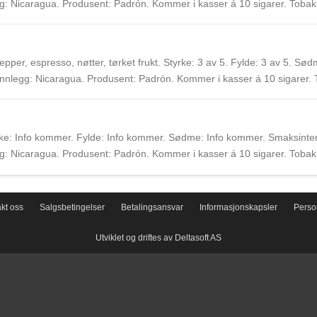
: Nicaragua. Produsent: Padrón. Kommer i kasser á 10 sigarer. Tobakk
. Padrón familien har produsert sigarer siden 1964 i Nicaragua. Augusto 
er, espresso, nøtter, tørket frukt. Styrke: 3 av 5. Fylde: 3 av 5. Sød
nnlegg: Nicaragua. Produsent: Padrón. Kommer i kasser á 10 sigarer.
 rulles. Padrón familien har produsert sigarer siden 1964 i Nicaragua. A
ke: Info kommer. Fylde: Info kommer. Sødme: Info kommer. Smaksinten
: Nicaragua. Produsent: Padrón. Kommer i kasser á 10 sigarer. Tobakk
. Padrón familien har produsert sigarer siden 1964 i Nicaragua. Augusto 
kt oss
Salgsbetingelser
Betalingsansvar
Informasjonskapsler
Perso
Utviklet og driftes av Deltasoft AS