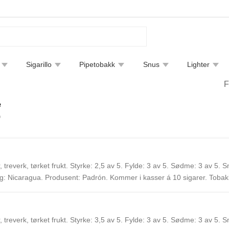
Sigarillo
Pipetobakk
Snus
Lighter
tfjerning
Bøker
Endre leveringsmetode
Sigarguide
e
)
reverk, tørket frukt. Styrke: 2,5 av 5. Fylde: 3 av 5. Sødme: 3 av 5. Sm
: Nicaragua. Produsent: Padrón. Kommer i kasser á 10 sigarer. Tobakk
. Padrón familien har produsert sigarer siden 1964 i Nicaragua. Augusto 
reverk, tørket frukt. Styrke: 3,5 av 5. Fylde: 3 av 5. Sødme: 3 av 5. Sm