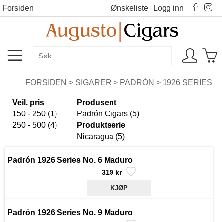
Forsiden
Ønskeliste
Logg inn
FORSIDEN
>
SIGARER
>
PADRÓN
>
1926 SERIES
Veil. pris
Produsent
150 - 250 (1)
Padrón Cigars (5)
250 - 500 (4)
Produktserie
Nicaragua (5)
Padrón 1926 Series No. 6 Maduro
319 kr
Padrón 1926 Series No. 9 Maduro