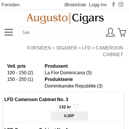
Forsiden
Ønskeliste
Logg inn
FORSIDEN
>
SIGARER
>
LFD
>
CAMEROON
CABINET
Veil. pris
Produsent
100 - 150 (2)
La Flor Dominicana (3)
150 - 250 (1)
Produktserie
Dominikanske Republikk (3)
LFD Cameroon Cabinet No. 3
132 kr