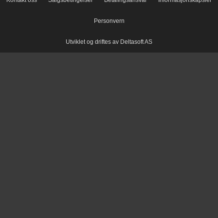
Kontakt oss
Salgsbetingelser
Betalingsansvar
Informasjonskapsler
Personvern
Utviklet og driftes av Deltasoft AS