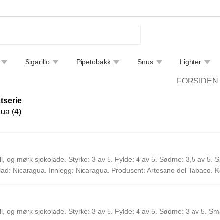
Sigarillo
Pipetobakk
Snus
Lighter
tfjerning
Bøker
Endre leveringsmetode
Sigarguide
FORSIDEN
tserie
ua (4)
, og mørk sjokolade. Styrke: 3 av 5. Fylde: 4 av 5. Sødme: 3,5 av 5. S
: Nicaragua. Innlegg: Nicaragua. Produsent: Artesano del Tabaco. Ko
y og Gus Fakih i 2019. Sigarene bruker kun tobakk fra Nicaragua og er
, og mørk sjokolade. Styrke: 3 av 5. Fylde: 4 av 5. Sødme: 3 av 5. Sma