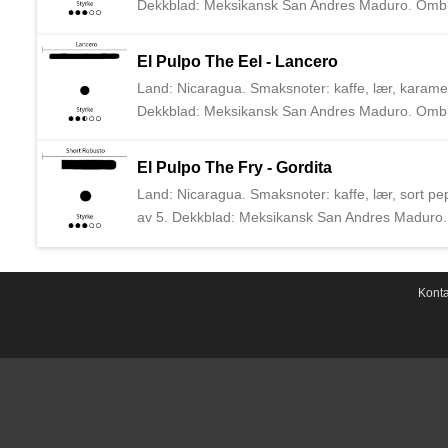
Dekkblad: Meksikansk San Andres Maduro. Omblad
Artesano del Tabaco ble startet av brødrene Bill
sigarprodusenten A. J. Fernandez.
El Pulpo The Eel - Lancero
Land: Nicaragua. Smaksnoter: kaffe, lær, karamell
Dekkblad: Meksikansk San Andres Maduro. Omblad
Artesano del Tabaco ble startet av brødrene Bill
sigarprodusenten A. J. Fernandez.
El Pulpo The Fry - Gordita
Land: Nicaragua. Smaksnoter: kaffe, lær, sort pep
av 5. Dekkblad: Meksikansk San Andres Maduro. 
20 sigarer. Artesano del Tabaco ble startet av br
med sigarprodusenten A. J. Fernandez.
Konta