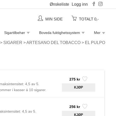
Ønskeliste
Logg inn
MIN SIDE
TOTALT 0,-
Sigartilbehør
Boveda fuktighetssystem
Mer
Piperensere
Rulletobakk
Sigaretter
>
SIGARER
>
ARTESANO DEL TOBACCO
>
EL PULPO
275 kr
maksintensitet: 4,5 av 5.
mmer i kasser á 10 sigarer.
 laget i samarbeid med
256 kr
ksintensitet: 4,5 av 5.