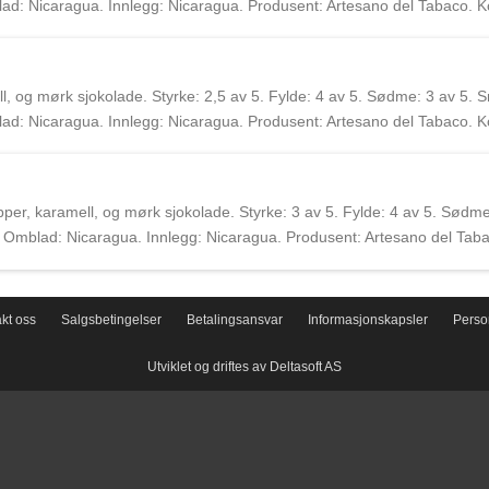
: Nicaragua. Innlegg: Nicaragua. Produsent: Artesano del Tabaco. Ko
y og Gus Fakih i 2019. Sigarene bruker kun tobakk fra Nicaragua og er
, og mørk sjokolade. Styrke: 2,5 av 5. Fylde: 4 av 5. Sødme: 3 av 5. S
: Nicaragua. Innlegg: Nicaragua. Produsent: Artesano del Tabaco. Ko
y og Gus Fakih i 2019. Sigarene bruker kun tobakk fra Nicaragua og er
per, karamell, og mørk sjokolade. Styrke: 3 av 5. Fylde: 4 av 5. Sødme
Omblad: Nicaragua. Innlegg: Nicaragua. Produsent: Artesano del Tab
ødrene Billy og Gus Fakih i 2019. Sigarene bruker kun tobakk fra Nicar
kt oss
Salgsbetingelser
Betalingsansvar
Informasjonskapsler
Perso
Utviklet og driftes av Deltasoft AS