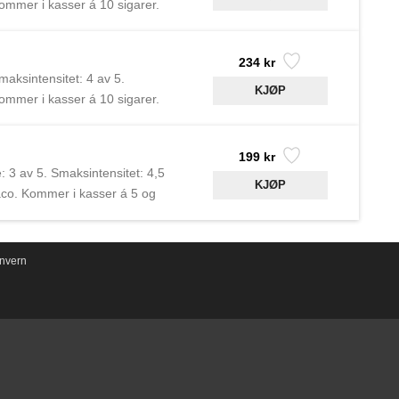
mmer i kasser á 10 sigarer.
 laget i samarbeid med
234 kr
maksintensitet: 4 av 5.
mmer i kasser á 10 sigarer.
 laget i samarbeid med
199 kr
: 3 av 5. Smaksintensitet: 4,5
aco. Kommer i kasser á 5 og
agua og er laget i samarbeid
nvern