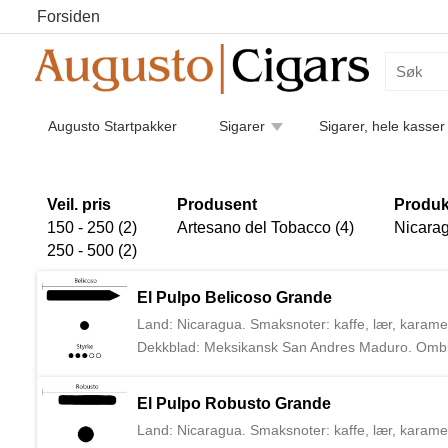
Forsiden
Augusto Startpakker
Sigarer
Sigarer, hele kasser
Humidorer
Kaffe
Piper
Pipetilbehør
Luk
Sigarettilbehør
Veil. pris
Produsent
Produk
150 - 250 (2)
Artesano del Tobacco (4)
Nicarag
250 - 500 (2)
El Pulpo Belicoso Grande
Land: Nicaragua. Smaksnoter: kaffe, lær, karamell
Dekkblad: Meksikansk San Andres Maduro. Omblad
Artesano del Tabaco ble startet av brødrene Bill
sigarprodusenten A. J. Fernandez.
El Pulpo Robusto Grande
Land: Nicaragua. Smaksnoter: kaffe, lær, karamell