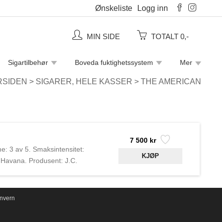
Ønskeliste
Logg inn
MIN SIDE
TOTALT 0,-
Sigartilbehør
Boveda fuktighetssystem
Mer
Piperensere
Rulletobakk
Sigaretter
RSIDEN
>
SIGARER, HELE KASSER
>
THE AMERICAN
7 500 kr
me: 3 av 5. Smaksintensitet:
 Havana. Produsent: J.C.
igarprodusenten i USA,
wman. Sigarene deres er i
i Tampa, USA.
nvern