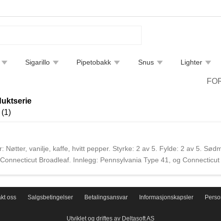
Sigarillo
Pipetobakk
Snus
Lighter
tfjerning
Bøker
Endre leveringsmetode
Sigarguide
FO
uktserie
(1)
Nøtter, vanilje, kaffe, hvitt pepper. Styrke: 2 av 5. Fylde: 2 av 5. Sød
Connecticut Broadleaf. Innlegg: Pennsylvania Type 41, og Connecticut
 som er 100% produsert i USA. JC Newman er den eldste familieeide s
g er JC Newman styrt av tredje generasjons sønnene Eric og Bobby Ne
ikk, men de har fortsatt opprettholdt noe produksjon i deres fabrikk 
kt oss
Salgsbetingelser
Betalingsansvar
Informasjonskapsler
Perso
Utviklet og driftes av Deltasoft AS