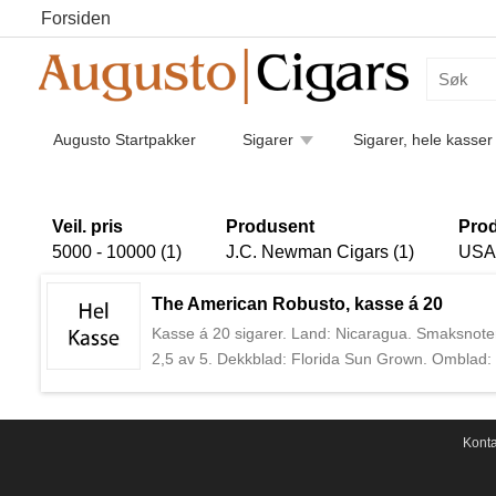
Forsiden
Augusto Startpakker
Sigarer
Sigarer, hele kasser
Humidorer
Kaffe
Piper
Pipetilbehør
Luk
Sigarettilbehør
Veil. pris
Produsent
Prod
5000 - 10000 (1)
J.C. Newman Cigars (1)
USA 
The American Robusto, kasse á 20
Kasse á 20 sigarer. Land: Nicaragua. Smaksnoter: 
2,5 av 5. Dekkblad: Florida Sun Grown. Omblad: 
Newman «The American» er den eneste sigaren i
grunnlagt i 1895 av Julius Caeser Newman. I da
dag produsert i Nicaragua og Dominikanske Republ
Konta