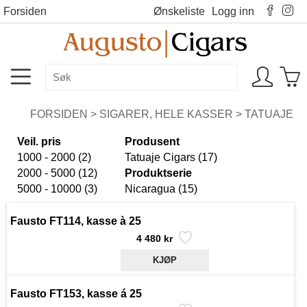
Forsiden
Ønskeliste
Logg inn
FORSIDEN
>
SIGARER, HELE KASSER
>
TATUAJE
Veil. pris
Produsent
1000 - 2000 (2)
Tatuaje Cigars (17)
2000 - 5000 (12)
Produktserie
5000 - 10000 (3)
Nicaragua (15)
Fausto FT114, kasse à 25
4 480 kr
Fausto FT153, kasse á 25