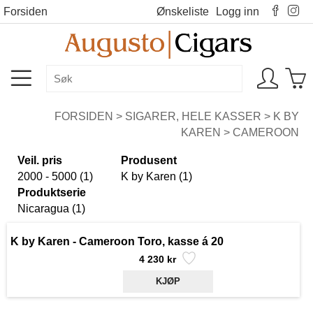
Forsiden
Ønskeliste
Logg inn
FORSIDEN
>
SIGARER, HELE KASSER
>
K BY
KAREN
>
CAMEROON
Veil. pris
Produsent
2000 - 5000 (1)
K by Karen (1)
Produktserie
Nicaragua (1)
K by Karen - Cameroon Toro, kasse á 20
4 230 kr