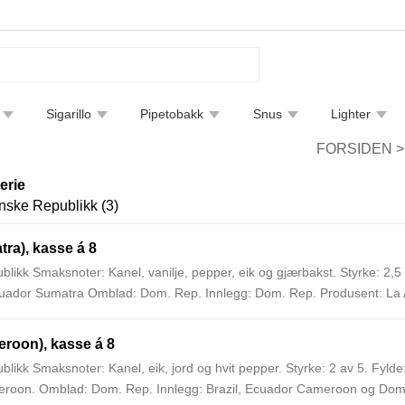
Sigarillo
Pipetobakk
Snus
Lighter
tfjerning
Bøker
Endre leveringsmetode
Sigarguide
FORSIDEN
erie
ske Republikk (3)
ra), kasse á 8
ikk Smaksnoter: Kanel, vanilje, pepper, eik og gjærbakst. Styrke: 2,5
Ecuador Sumatra Omblad: Dom. Rep. Innlegg: Dom. Rep. Produsent: La A
og ble startet i 1903 av Eduardo Léon Jimenes.
eroon), kasse á 8
ikk Smaksnoter: Kanel, eik, jord og hvit pepper. Styrke: 2 av 5. Fylde
meroon. Omblad: Dom. Rep. Innlegg: Brazil, Ecuador Cameroon og Dom.