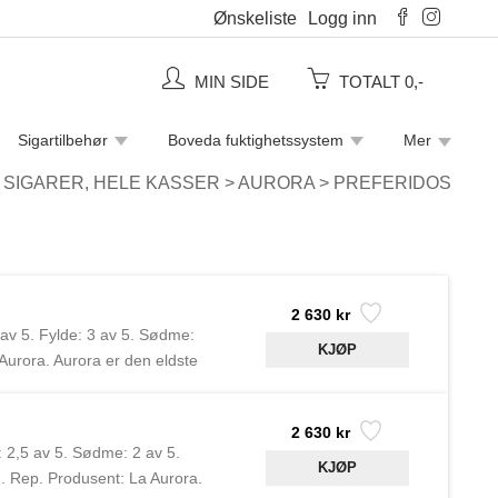
Ønskeliste
Logg inn
MIN SIDE
TOTALT 0,-
Sigartilbehør
Boveda fuktighetssystem
Mer
Piperensere
Rulletobakk
Sigaretter
>
SIGARER, HELE KASSER
>
AURORA
>
PREFERIDOS
2 630 kr
 av 5. Fylde: 3 av 5. Sødme:
urora. Aurora er den eldste
2 630 kr
: 2,5 av 5. Sødme: 2 av 5.
 Rep. Produsent: La Aurora.