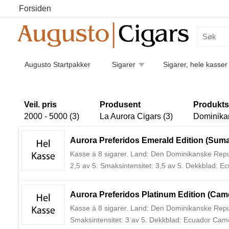
Forsiden
Augusto Startpakker
Sigarer
Sigarer, hele kasser
Humidorer
Kaffe
Piper
Pipetilbehør
Luk
Sigarettilbehør
Veil. pris
Produsent
Produkts
2000 - 5000 (3)
La Aurora Cigars (3)
Dominikan
Aurora Preferidos Emerald Edition (Sumat
Kasse á 8 sigarer. Land: Den Dominikanske Republ
2,5 av 5. Smaksintensitet: 3,5 av 5. Dekkblad: 
sigarprodusenten i den Dominikanske Republikk, 
Aurora Preferidos Platinum Edition (Cam
Kasse á 8 sigarer. Land: Den Dominikanske Republ
Smaksintensitet: 3 av 5. Dekkblad: Ecuador Ca