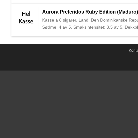
Aurora er den eldste sigarprodusenten i den Dom
Aurora Preferidos Ruby Edition (Maduro)
Kasse á 8 sigarer. Land: Den Dominikanske Republ
Sødme: 4 av 5. Smaksintensitet: 3,5 av 5. Dekkb
Cameroon. Produsent: La Aurora. Aurora er den e
Jimenes.
Konta