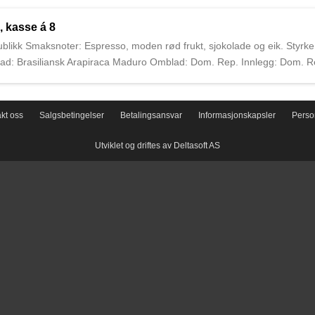
inikanske Republikk, og ble startet i 1903 av Eduardo Léon Jimenes.
, kasse á 8
ikk Smaksnoter: Espresso, moden rød frukt, sjokolade og eik. Styrke: 
lad: Brasiliansk Arapiraca Maduro Omblad: Dom. Rep. Innlegg: Dom. R
ldste sigarprodusenten i den Dominikanske Republikk, og ble startet 
kt oss
Salgsbetingelser
Betalingsansvar
Informasjonskapsler
Perso
Utviklet og driftes av Deltasoft AS