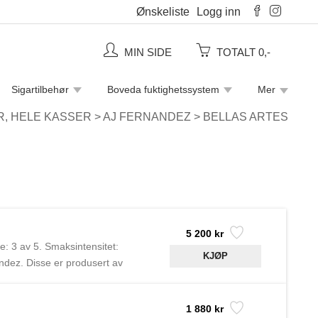
Ønskeliste
Logg inn
MIN SIDE
TOTALT 0,-
Sigartilbehør
Boveda fuktighetssystem
Mer
Piperensere
Rulletobakk
Sigaretter
R, HELE KASSER
>
AJ FERNANDEZ
>
BELLAS ARTES
5 200 kr
e: 3 av 5. Smaksintensitet:
ndez. Disse er produsert av
e merker under andre navn på
1 880 kr