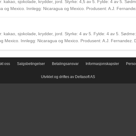
kakao, sjokolade, krydder, jord. Styrke: 4,5 av 5. Fylde: 4 av 5. Sødm
a og Mexico. Innlegg: Nicaragua og Mexico. Produsent: A.J. Fernandez
 Nicaragua. I tillegg til sine egne linjer produserer de flere andre m
kakao, sjokolade, krydder, jord. Styrke: 4 av 5. Fylde: 4 av 5. Sødme:
g Mexico. Innlegg: Nicaragua og Mexico. Produsent: A.J. Fernandez. D
 Nicaragua. I tillegg til sine egne linjer produserer de flere andre m
kt oss
Salgsbetingelser
Betalingsansvar
Informasjonskapsler
Perso
Utviklet og driftes av Deltasoft AS