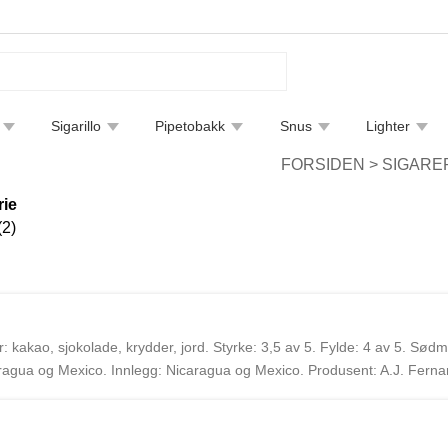
Sigarillo
Pipetobakk
Snus
Lighter
tfjerning
Bøker
Endre leveringsmetode
Sigarguide
FORSIDEN
>
SIGARE
rie
(2)
kakao, sjokolade, krydder, jord. Styrke: 3,5 av 5. Fylde: 4 av 5. Sødm
ragua og Mexico. Innlegg: Nicaragua og Mexico. Produsent: A.J. Ferna
fra Nicaragua. I tillegg til sine egne linjer produserer de flere andr