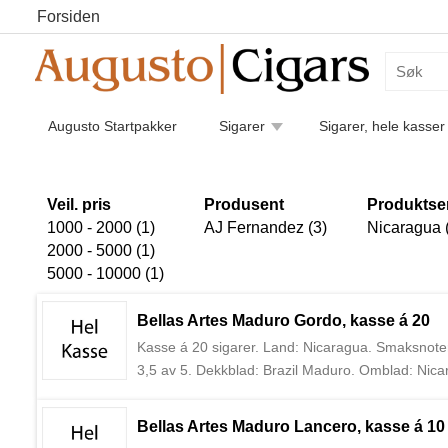
Forsiden
Augusto Startpakker
Sigarer
Sigarer, hele kasser
Humidorer
Kaffe
Piper
Pipetilbehør
Luk
Sigarettilbehør
Veil. pris
Produsent
Produktse
1000 - 2000 (1)
AJ Fernandez (3)
Nicaragua 
2000 - 5000 (1)
5000 - 10000 (1)
Bellas Artes Maduro Gordo, kasse á 20
Kasse á 20 sigarer. Land: Nicaragua. Smaksnoter: 
3,5 av 5. Dekkblad: Brazil Maduro. Omblad: Nica
AJ Fernandez, en av de største sigarprodusentene 
markedet i dag.
Bellas Artes Maduro Lancero, kasse á 10