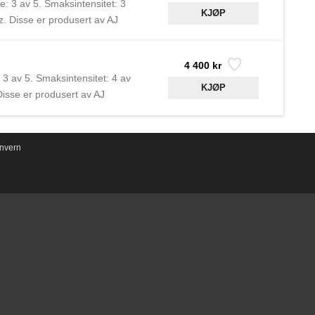
e: 3 av 5. Smaksintensitet: 3
. Disse er produsert av AJ
erker under andre navn på
4 400 kr
 3 av 5. Smaksintensitet: 4 av
isse er produsert av AJ
erker under andre navn på
nvern