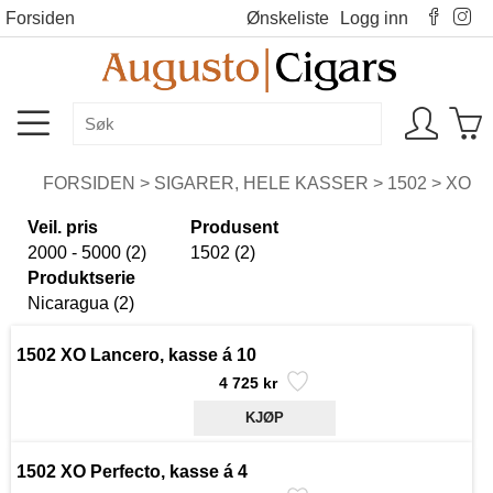
Forsiden
Ønskeliste
Logg inn
FORSIDEN
>
SIGARER, HELE KASSER
>
1502
>
XO
Veil. pris
Produsent
2000 - 5000 (2)
1502 (2)
Produktserie
Nicaragua (2)
1502 XO Lancero, kasse á 10
4 725 kr
1502 XO Perfecto, kasse á 4