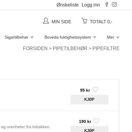
Ønskeliste
Logg inn
MIN SIDE
TOTALT 0,-
Sigartilbehør
Boveda fuktighetssystem
Mer
Piperensere
Rulletobakk
Sigaretter
FORSIDEN
>
PIPETILBEHØR
>
PIPEFILTRE
95 kr
190 kr
et og urenheter fra tobakken.