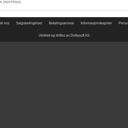
dje pipestapp.
kt oss
Salgsbetingelser
Betalingsansvar
Informasjonskapsler
Perso
Utviklet og driftes av Deltasoft AS