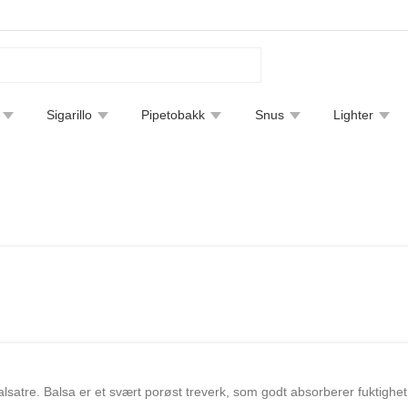
Sigarillo
Pipetobakk
Snus
Lighter
tfjerning
Bøker
Endre leveringsmetode
Sigarguide
v balsatre. Balsa er et svært porøst treverk, som godt absorberer fuktigh