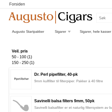
Forsiden
Augusto Startpakker
Sigarer
Sigarer, hele kasser
Humidorer
Kaffe
Piper
Pipetilbehør
Luk
Sigarettilbehør
Veil. pris
50 - 100 (1)
150 - 250 (1)
Dr. Perl pipefilter, 40-pk
9mm kullfilter til filterpiper. Pakker à 40 filtre
Savinelli balsa filters 9mm, 50pk
Savinelli balsafilter er et naturlig filtersystem a