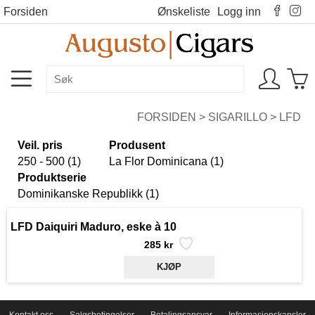
Forsiden
Ønskeliste
Logg inn
FORSIDEN
>
SIGARILLO
>
LFD
Veil. pris
Produsent
250 - 500 (1)
La Flor Dominicana (1)
Produktserie
Dominikanske Republikk (1)
LFD Daiquiri Maduro, eske à 10
285 kr