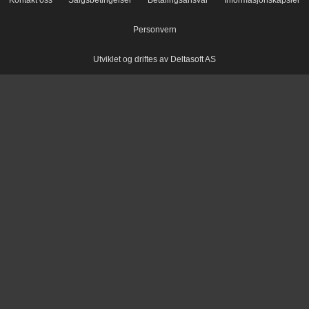
Kontakt oss
Salgsbetingelser
Betalingsansvar
Informasjonskapsler
Personvern
Utviklet og driftes av Deltasoft AS