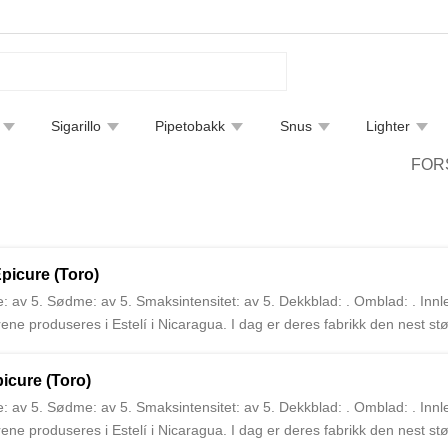
Sigarillo
Pipetobakk
Snus
Lighter
tfjerning
Bøker
Endre leveringsmetode
Sigarguide
FOR
picure (Toro)
: av 5. Sødme: av 5. Smaksintensitet: av 5. Dekkblad: . Omblad: . Inn
ne produseres i Estelí i Nicaragua. I dag er deres fabrikk den nest stø
icure (Toro)
: av 5. Sødme: av 5. Smaksintensitet: av 5. Dekkblad: . Omblad: . Inn
ne produseres i Estelí i Nicaragua. I dag er deres fabrikk den nest stø