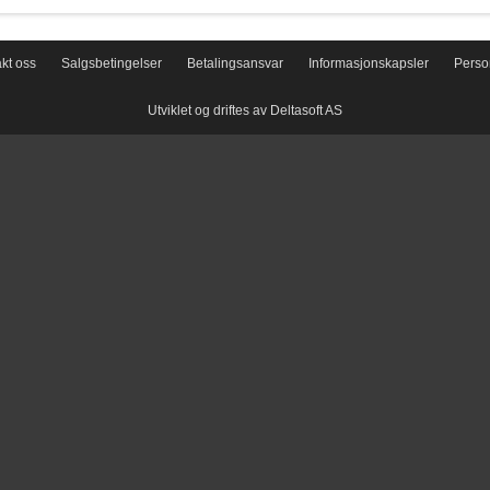
kt oss
Salgsbetingelser
Betalingsansvar
Informasjonskapsler
Perso
Utviklet og driftes av Deltasoft AS