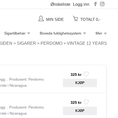
Ønskeliste
Logg inn
MIN SIDE
TOTALT 0,-
Sigartilbehør
Boveda fuktighetssystem
Mer
Piperensere
Rulletobakk
Sigaretter
SIDEN
>
SIGARER
>
PERDOMO
>
VINTAGE 12 YEARS
325 kr
legg: . Produsent: Perdomo.
rste i Nicaragua.
325 kr
legg: . Produsent: Perdomo.
rste i Nicaragua.