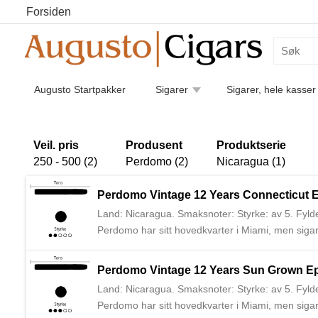
Forsiden
Augusto Startpakker
Sigarer
Sigarer, hele kasser
Humidorer
Kaffe
Piper
Pipetilbehør
Luk
Sigarettilbehør
Veil. pris
Produsent
Produktserie
250 - 500 (2)
Perdomo (2)
Nicaragua (1)
Perdomo Vintage 12 Years Connecticut E
Land: Nicaragua. Smaksnoter: Styrke: av 5. Fylde
Perdomo har sitt hovedkvarter i Miami, men sigare
Perdomo Vintage 12 Years Sun Grown Ep
Land: Nicaragua. Smaksnoter: Styrke: av 5. Fylde
Perdomo har sitt hovedkvarter i Miami, men sigare