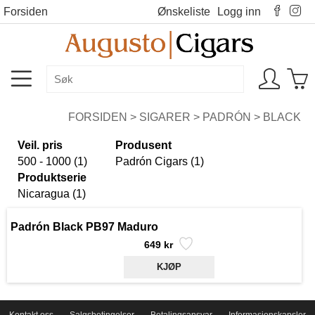
Forsiden
Ønskeliste
Logg inn
FORSIDEN
>
SIGARER
>
PADRÓN
>
BLACK
Veil. pris
Produsent
500 - 1000 (1)
Padrón Cigars (1)
Produktserie
Nicaragua (1)
Padrón Black PB97 Maduro
649 kr