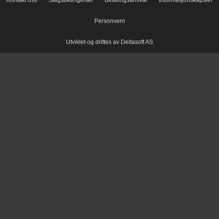
Kontakt oss
Salgsbetingelser
Betalingsansvar
Informasjonskapsler
Personvern
Utviklet og driftes av Deltasoft AS