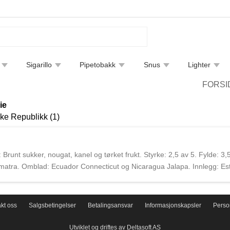
Sigarillo
Pipetobakk
Snus
Lighter
tfjerning
Bøker
Endre leveringsmetode
Sigarguide
FORSI
ie
ke Republikk (1)
unt sukker, nougat, kanel og tørket frukt. Styrke: 2,5 av 5. Fylde: 3,
umatra. Omblad: Ecuador Connecticut og Nicaragua Jalapa. Innlegg: Es
Kommer i kasser á 20 sigarer. Ozgener Famliy Cigars er et sigarmerke
Sigarene produseres i Nicaragua og Den Dominikanske Republikk.
kt oss
Salgsbetingelser
Betalingsansvar
Informasjonskapsler
Perso
Utviklet og driftes av Deltasoft AS