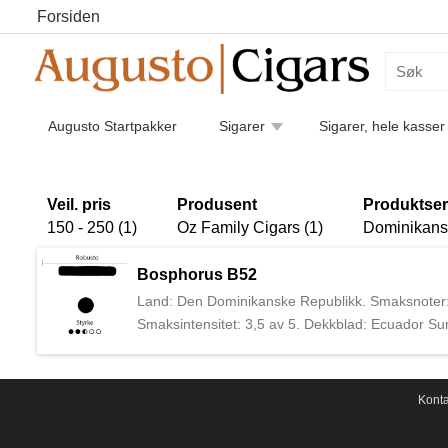
Forsiden
Augusto Startpakker
Sigarer
Sigarer, hele kasser
Humidorer
Kaffe
Piper
Pipetilbehør
Luk
Sigarettilbehør
Veil. pris
Produsent
Produktser
150 - 250 (1)
Oz Family Cigars (1)
Dominikans
Bosphorus B52
Land: Den Dominikanske Republikk. Smaksnoter: Br
Smaksintensitet: 3,5 av 5. Dekkblad: Ecuador S
(Nicaragua). Produsent: Ozgener Family Cigars. 
2022 etter han selv var 13 år ute av bransjen. 
Konta