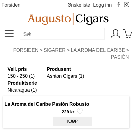
Forsiden
Ønskeliste
Logg inn
FORSIDEN
>
SIGARER
>
LA AROMA DEL CARIBE
>
PASIÓN
Veil. pris
Produsent
150 - 250 (1)
Ashton Cigars (1)
Produktserie
Nicaragua (1)
La Aroma del Caribe Pasión Robusto
229 kr