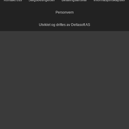
Kontakt oss
Salgsbetingelser
Betalingsansvar
Informasjonskapsler
Personvern
Utviklet og driftes av Deltasoft AS