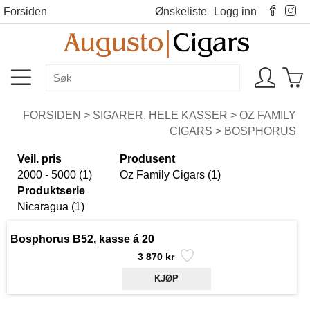
Forsiden
Ønskeliste
Logg inn
FORSIDEN
>
SIGARER, HELE KASSER
>
OZ FAMILY
CIGARS
>
BOSPHORUS
Veil. pris
Produsent
2000 - 5000 (1)
Oz Family Cigars (1)
Produktserie
Nicaragua (1)
Bosphorus B52, kasse á 20
3 870 kr