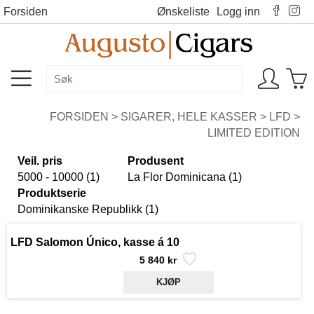
Forsiden
Ønskeliste
Logg inn
FORSIDEN
>
SIGARER, HELE KASSER
>
LFD
>
LIMITED EDITION
Veil. pris
Produsent
5000 - 10000 (1)
La Flor Dominicana (1)
Produktserie
Dominikanske Republikk (1)
LFD Salomon Único, kasse á 10
5 840 kr