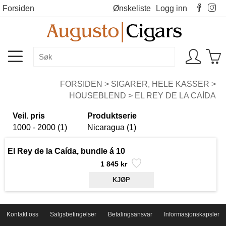
Forsiden
Ønskeliste
Logg inn
FORSIDEN
>
SIGARER, HELE KASSER
>
HOUSEBLEND
>
EL REY DE LA CAÍDA
Veil. pris
Produktserie
1000 - 2000 (1)
Nicaragua (1)
El Rey de la Caída, bundle á 10
1 845 kr
Kontakt oss
Salgsbetingelser
Betalingsansvar
Informasjonskapsler